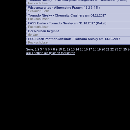
Puckschubser
Wissenswertes - Allgemeine Fragen
(
1
2
3
4
5
)
SchlauerFuchs
Tornado Niesky - Chemnitz Crashers am 04.11.2017
Puckschubser
FASS Berlin - Tornado Niesky am 31.10.2017 (Pokal)
Puckschubser
Der Neubau beginnt
deralte
ESC Black Panther Jonsdorf - Tornado Niesky am 14.10.2017
Puckschubser
Seite:
1
2
3
4
5
6
7
8
9
10
11
12
13
14
15
16
17
18
19
20
21
22
23
24
25
2
alle Themen als gelesen markieren