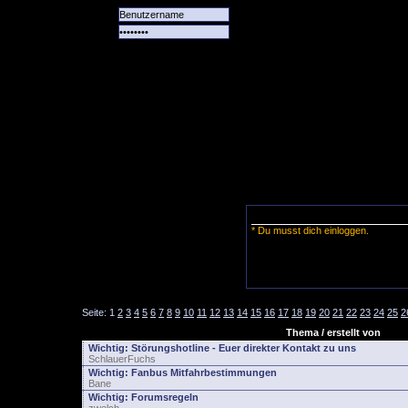
Alle
Das
Forum
Spiele
Team
alle
Tore
* Du musst dich einloggen.
Seite:
1
2
3
4
5
6
7
8
9
10
11
12
13
14
15
16
17
18
19
20
21
22
23
24
25
2
Thema / erstellt von
Wichtig:
Störungshotline - Euer direkter Kontakt zu uns
SchlauerFuchs
Wichtig:
Fanbus Mitfahrbestimmungen
Bane
Wichtig:
Forumsregeln