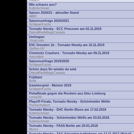
zwelch
Wie schauts aus?
Kufenschoner
Saison 2020/21 - aktueller Stand
Alfi81
Saisonumfrage 2020/2021
SchlauerFuchs
Tornado Niesky - ECC Preussen am 02.11.2019
DetroitRedWingsCanada
Umfragen
JörgiLeafs
ESC Dresden 1b - Tornado Niesky am 15.11.2019
Steffen-NY
Chemnitz Crashers - Tornado Niesky am 09.11.2019
masseljoe
Saisonumfrage 2019/2020
SchlauerFuchs
Schön dass Ihr wieder da seid
DetroitRedWingsCanada
Frýdlant
Buhli
Gewinnspiel - Meister 2019
SchlauerFuchs
Pokalfinale gegen die Rockets aus Diez-Limburg
conny59
Playoff-Finale, Tornado Niesky - Schönheider Wölfe
Puckschubser
Tornado Niesky - EHC Berlin Blues am 17.02.2018
Kufenschoner
Tornado Niesky - Schönheider Wölfe am 03.02.2018
Kufenschoner
Tornado Niesky - FASS Berlin am 20.01.2018
Murks
Tornado Niesky - TAG Salzgitter Icefighters am 12.11.2017 (Pokal)