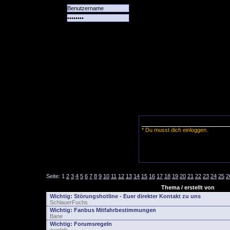
Alle
Das
Forum
Spiele
Team
alle
Tore
* Du musst dich einloggen.
Seite:
1
2
3
4
5
6
7
8
9
10
11
12
13
14
15
16
17
18
19
20
21
22
23
24
25
2
Thema / erstellt von
Wichtig:
Störungshotline - Euer direkter Kontakt zu uns
SchlauerFuchs
Wichtig:
Fanbus Mitfahrbestimmungen
Bane
Wichtig:
Forumsregeln