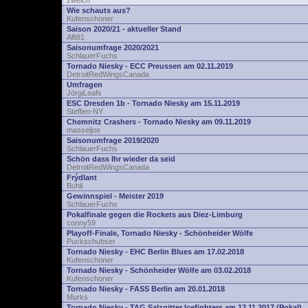
zwelch
Wie schauts aus?
Kufenschoner
Saison 2020/21 - aktueller Stand
Alfi81
Saisonumfrage 2020/2021
SchlauerFuchs
Tornado Niesky - ECC Preussen am 02.11.2019
DetroitRedWingsCanada
Umfragen
JörgiLeafs
ESC Dresden 1b - Tornado Niesky am 15.11.2019
Steffen-NY
Chemnitz Crashers - Tornado Niesky am 09.11.2019
masseljoe
Saisonumfrage 2019/2020
SchlauerFuchs
Schön dass Ihr wieder da seid
DetroitRedWingsCanada
Frýdlant
Buhli
Gewinnspiel - Meister 2019
SchlauerFuchs
Pokalfinale gegen die Rockets aus Diez-Limburg
conny59
Playoff-Finale, Tornado Niesky - Schönheider Wölfe
Puckschubser
Tornado Niesky - EHC Berlin Blues am 17.02.2018
Kufenschoner
Tornado Niesky - Schönheider Wölfe am 03.02.2018
Kufenschoner
Tornado Niesky - FASS Berlin am 20.01.2018
Murks
Tornado Niesky - TAG Salzgitter Icefighters am 12.11.2017 (Pokal)