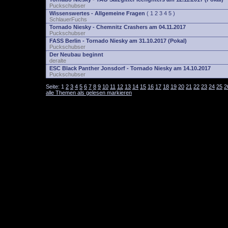
Puckschubser
Wissenswertes - Allgemeine Fragen
(
1
2
3
4
5
)
SchlauerFuchs
Tornado Niesky - Chemnitz Crashers am 04.11.2017
Puckschubser
FASS Berlin - Tornado Niesky am 31.10.2017 (Pokal)
Puckschubser
Der Neubau beginnt
deralte
ESC Black Panther Jonsdorf - Tornado Niesky am 14.10.2017
Puckschubser
Seite:
1
2
3
4
5
6
7
8
9
10
11
12
13
14
15
16
17
18
19
20
21
22
23
24
25
2
alle Themen als gelesen markieren