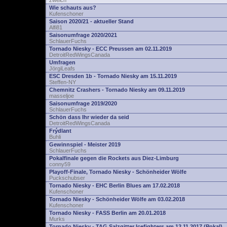
zwelch
Wie schauts aus?
Kufenschoner
Saison 2020/21 - aktueller Stand
Alfi81
Saisonumfrage 2020/2021
SchlauerFuchs
Tornado Niesky - ECC Preussen am 02.11.2019
DetroitRedWingsCanada
Umfragen
JörgiLeafs
ESC Dresden 1b - Tornado Niesky am 15.11.2019
Steffen-NY
Chemnitz Crashers - Tornado Niesky am 09.11.2019
masseljoe
Saisonumfrage 2019/2020
SchlauerFuchs
Schön dass Ihr wieder da seid
DetroitRedWingsCanada
Frýdlant
Buhli
Gewinnspiel - Meister 2019
SchlauerFuchs
Pokalfinale gegen die Rockets aus Diez-Limburg
conny59
Playoff-Finale, Tornado Niesky - Schönheider Wölfe
Puckschubser
Tornado Niesky - EHC Berlin Blues am 17.02.2018
Kufenschoner
Tornado Niesky - Schönheider Wölfe am 03.02.2018
Kufenschoner
Tornado Niesky - FASS Berlin am 20.01.2018
Murks
Tornado Niesky - TAG Salzgitter Icefighters am 12.11.2017 (Pokal)