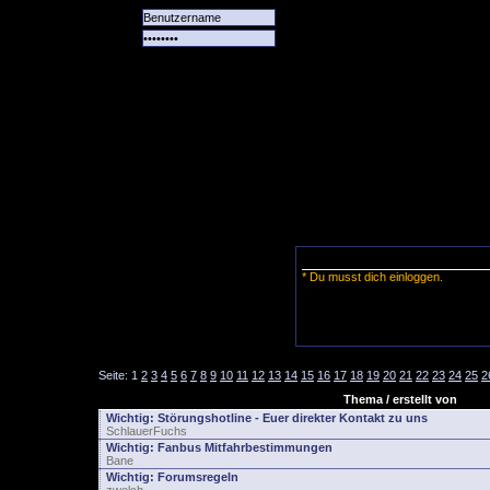
Alle
Das
Forum
Spiele
Team
alle
Tore
* Du musst dich einloggen.
Seite:
1
2
3
4
5
6
7
8
9
10
11
12
13
14
15
16
17
18
19
20
21
22
23
24
25
2
Thema / erstellt von
Wichtig:
Störungshotline - Euer direkter Kontakt zu uns
SchlauerFuchs
Wichtig:
Fanbus Mitfahrbestimmungen
Bane
Wichtig:
Forumsregeln