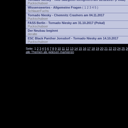
Puckschubser
Wissenswertes - Allgemeine Fragen
(
1
2
3
4
5
)
SchlauerFuchs
Tornado Niesky - Chemnitz Crashers am 04.11.2017
Puckschubser
FASS Berlin - Tornado Niesky am 31.10.2017 (Pokal)
Puckschubser
Der Neubau beginnt
deralte
ESC Black Panther Jonsdorf - Tornado Niesky am 14.10.2017
Puckschubser
Seite:
1
2
3
4
5
6
7
8
9
10
11
12
13
14
15
16
17
18
19
20
21
22
23
24
25
2
alle Themen als gelesen markieren