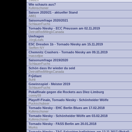
zwelch
Wie schauts aus?
Kufenschoner
Saison 2020/21 - aktueller Stand
Alfi81
Saisonumfrage 2020/2021
SchlauerFuchs
Tornado Niesky - ECC Preussen am 02.11.2019
DetroitRedWingsCanada
Umfragen
JörgiLeafs
ESC Dresden 1b - Tornado Niesky am 15.11.2019
Steffen-NY
Chemnitz Crashers - Tornado Niesky am 09.11.2019
masseljoe
Saisonumfrage 2019/2020
SchlauerFuchs
Schön dass Ihr wieder da seid
DetroitRedWingsCanada
Frýdlant
Buhli
Gewinnspiel - Meister 2019
SchlauerFuchs
Pokalfinale gegen die Rockets aus Diez-Limburg
conny59
Playoff-Finale, Tornado Niesky - Schönheider Wölfe
Puckschubser
Tornado Niesky - EHC Berlin Blues am 17.02.2018
Kufenschoner
Tornado Niesky - Schönheider Wölfe am 03.02.2018
Kufenschoner
Tornado Niesky - FASS Berlin am 20.01.2018
Murks
Tornado Niesky - TAG Salzgitter Icefighters am 12.11.2017 (Pokal)