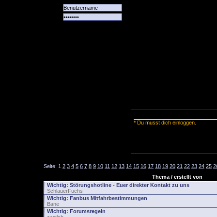
Alle
Das
Forum
Spiele
Team
alle
Tore
* Du musst dich einloggen.
Seite:
1
2
3
4
5
6
7
8
9
10
11
12
13
14
15
16
17
18
19
20
21
22
23
24
25
2
Thema / erstellt von
Wichtig:
Störungshotline - Euer direkter Kontakt zu uns
SchlauerFuchs
Wichtig:
Fanbus Mitfahrbestimmungen
Bane
Wichtig:
Forumsregeln