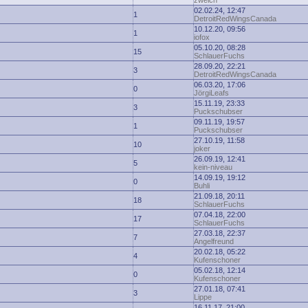
zwelch
02.02.24, 12:47
1
DetroitRedWingsCanada
10.12.20, 09:56
1
iofox
05.10.20, 08:28
15
SchlauerFuchs
28.09.20, 22:21
3
DetroitRedWingsCanada
06.03.20, 17:06
0
JörgiLeafs
15.11.19, 23:33
3
Puckschubser
09.11.19, 19:57
1
Puckschubser
27.10.19, 11:58
10
joker
26.09.19, 12:41
5
kein-niveau
14.09.19, 19:12
0
Buhli
21.09.18, 20:11
18
SchlauerFuchs
07.04.18, 22:00
17
SchlauerFuchs
27.03.18, 22:37
7
Angelfreund
20.02.18, 05:22
4
Kufenschoner
05.02.18, 12:14
0
Kufenschoner
27.01.18, 07:41
3
Lippe
16.11.17, 21:00