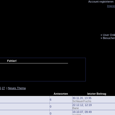
Account registrieren
Impre
»
User Onli
»
Besucher
LiveTicker
Media
Fanbus
Fehler!
6
27
|
Neues Thema
Antworten
letzter Beitrag
30.11.20, 13:35
6
SchlauerFuchs
22.12.12, 12:19
0
Bane
19.10.07, 09:49
0