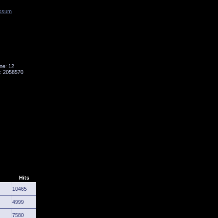
ssum
Tornado
Niesky
ne: 12
: 2058570
Hits
10465
4999
7580