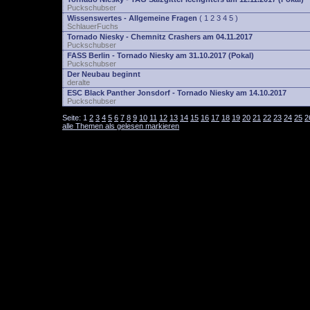
Puckschubser
Wissenswertes - Allgemeine Fragen
(
1
2
3
4
5
)
SchlauerFuchs
Tornado Niesky - Chemnitz Crashers am 04.11.2017
Puckschubser
FASS Berlin - Tornado Niesky am 31.10.2017 (Pokal)
Puckschubser
Der Neubau beginnt
deralte
ESC Black Panther Jonsdorf - Tornado Niesky am 14.10.2017
Puckschubser
Seite:
1
2
3
4
5
6
7
8
9
10
11
12
13
14
15
16
17
18
19
20
21
22
23
24
25
2
alle Themen als gelesen markieren