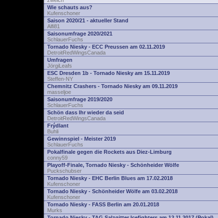
zwelch
Wie schauts aus?
Kufenschoner
Saison 2020/21 - aktueller Stand
Alfi81
Saisonumfrage 2020/2021
SchlauerFuchs
Tornado Niesky - ECC Preussen am 02.11.2019
DetroitRedWingsCanada
Umfragen
JörgiLeafs
ESC Dresden 1b - Tornado Niesky am 15.11.2019
Steffen-NY
Chemnitz Crashers - Tornado Niesky am 09.11.2019
masseljoe
Saisonumfrage 2019/2020
SchlauerFuchs
Schön dass Ihr wieder da seid
DetroitRedWingsCanada
Frýdlant
Buhli
Gewinnspiel - Meister 2019
SchlauerFuchs
Pokalfinale gegen die Rockets aus Diez-Limburg
conny59
Playoff-Finale, Tornado Niesky - Schönheider Wölfe
Puckschubser
Tornado Niesky - EHC Berlin Blues am 17.02.2018
Kufenschoner
Tornado Niesky - Schönheider Wölfe am 03.02.2018
Kufenschoner
Tornado Niesky - FASS Berlin am 20.01.2018
Murks
Tornado Niesky - TAG Salzgitter Icefighters am 12.11.2017 (Pokal)