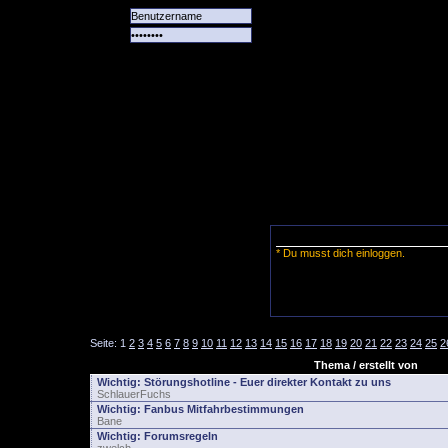
Alle
Das
Forum
Spiele
Team
alle
Tore
* Du musst dich einloggen.
Seite:
1
2
3
4
5
6
7
8
9
10
11
12
13
14
15
16
17
18
19
20
21
22
23
24
25
2
Thema / erstellt von
Wichtig:
Störungshotline - Euer direkter Kontakt zu uns
SchlauerFuchs
Wichtig:
Fanbus Mitfahrbestimmungen
Bane
Wichtig:
Forumsregeln