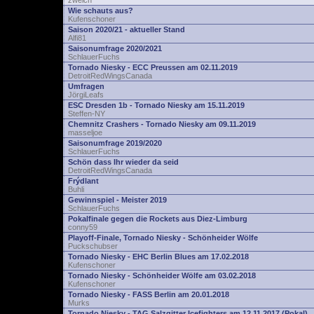
zwelch
Wie schauts aus?
Kufenschoner
Saison 2020/21 - aktueller Stand
Alfi81
Saisonumfrage 2020/2021
SchlauerFuchs
Tornado Niesky - ECC Preussen am 02.11.2019
DetroitRedWingsCanada
Umfragen
JörgiLeafs
ESC Dresden 1b - Tornado Niesky am 15.11.2019
Steffen-NY
Chemnitz Crashers - Tornado Niesky am 09.11.2019
masseljoe
Saisonumfrage 2019/2020
SchlauerFuchs
Schön dass Ihr wieder da seid
DetroitRedWingsCanada
Frýdlant
Buhli
Gewinnspiel - Meister 2019
SchlauerFuchs
Pokalfinale gegen die Rockets aus Diez-Limburg
conny59
Playoff-Finale, Tornado Niesky - Schönheider Wölfe
Puckschubser
Tornado Niesky - EHC Berlin Blues am 17.02.2018
Kufenschoner
Tornado Niesky - Schönheider Wölfe am 03.02.2018
Kufenschoner
Tornado Niesky - FASS Berlin am 20.01.2018
Murks
Tornado Niesky - TAG Salzgitter Icefighters am 12.11.2017 (Pokal)