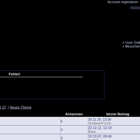
Account registrieren
Impre
»
User Onli
»
Besucher
LiveTicker
Media
Fanbus
Fehler!
6
27
|
Neues Thema
Antworten
letzter Beitrag
30.11.20, 13:35
6
SchlauerFuchs
22.12.12, 12:19
0
Bane
19.10.07, 09:49
0