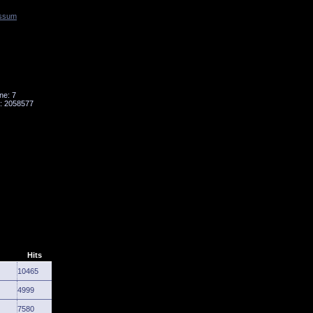
ssum
Tornado
Niesky
ne: 7
: 2058577
Hits
10465
4999
7580