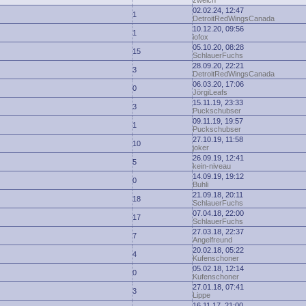
zwelch
02.02.24, 12:47
1
DetroitRedWingsCanada
10.12.20, 09:56
1
iofox
05.10.20, 08:28
15
SchlauerFuchs
28.09.20, 22:21
3
DetroitRedWingsCanada
06.03.20, 17:06
0
JörgiLeafs
15.11.19, 23:33
3
Puckschubser
09.11.19, 19:57
1
Puckschubser
27.10.19, 11:58
10
joker
26.09.19, 12:41
5
kein-niveau
14.09.19, 19:12
0
Buhli
21.09.18, 20:11
18
SchlauerFuchs
07.04.18, 22:00
17
SchlauerFuchs
27.03.18, 22:37
7
Angelfreund
20.02.18, 05:22
4
Kufenschoner
05.02.18, 12:14
0
Kufenschoner
27.01.18, 07:41
3
Lippe
16.11.17, 21:00