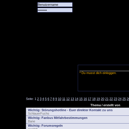
Alle
Das
Forum
Spiele
Team
alle
Tore
* Du musst dich einloggen.
Seite:
1
2
3
4
5
6
7
8
9
10
11
12
13
14
15
16
17
18
19
20
21
22
23
24
25
2
Thema / erstellt von
Wichtig:
Störungshotline - Euer direkter Kontakt zu uns
SchlauerFuchs
Wichtig:
Fanbus Mitfahrbestimmungen
Bane
Wichtig:
Forumsregeln