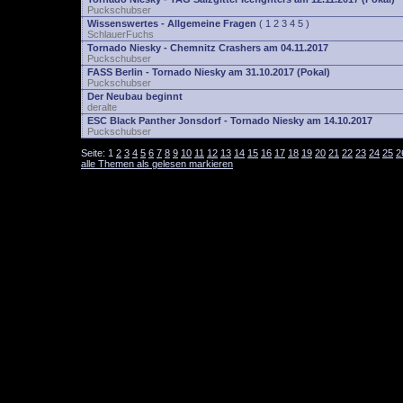
Puckschubser
Wissenswertes - Allgemeine Fragen
(
1
2
3
4
5
)
SchlauerFuchs
Tornado Niesky - Chemnitz Crashers am 04.11.2017
Puckschubser
FASS Berlin - Tornado Niesky am 31.10.2017 (Pokal)
Puckschubser
Der Neubau beginnt
deralte
ESC Black Panther Jonsdorf - Tornado Niesky am 14.10.2017
Puckschubser
Seite:
1
2
3
4
5
6
7
8
9
10
11
12
13
14
15
16
17
18
19
20
21
22
23
24
25
2
alle Themen als gelesen markieren