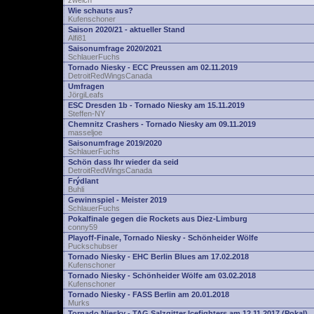
zwelch
Wie schauts aus?
Kufenschoner
Saison 2020/21 - aktueller Stand
Alfi81
Saisonumfrage 2020/2021
SchlauerFuchs
Tornado Niesky - ECC Preussen am 02.11.2019
DetroitRedWingsCanada
Umfragen
JörgiLeafs
ESC Dresden 1b - Tornado Niesky am 15.11.2019
Steffen-NY
Chemnitz Crashers - Tornado Niesky am 09.11.2019
masseljoe
Saisonumfrage 2019/2020
SchlauerFuchs
Schön dass Ihr wieder da seid
DetroitRedWingsCanada
Frýdlant
Buhli
Gewinnspiel - Meister 2019
SchlauerFuchs
Pokalfinale gegen die Rockets aus Diez-Limburg
conny59
Playoff-Finale, Tornado Niesky - Schönheider Wölfe
Puckschubser
Tornado Niesky - EHC Berlin Blues am 17.02.2018
Kufenschoner
Tornado Niesky - Schönheider Wölfe am 03.02.2018
Kufenschoner
Tornado Niesky - FASS Berlin am 20.01.2018
Murks
Tornado Niesky - TAG Salzgitter Icefighters am 12.11.2017 (Pokal)