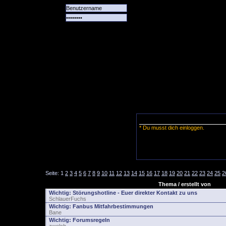
Alle
Das
Forum
Spiele
Team
alle
Tore
* Du musst dich einloggen.
Seite:
1
2
3
4
5
6
7
8
9
10
11
12
13
14
15
16
17
18
19
20
21
22
23
24
25
2
Thema / erstellt von
Wichtig:
Störungshotline - Euer direkter Kontakt zu uns
SchlauerFuchs
Wichtig:
Fanbus Mitfahrbestimmungen
Bane
Wichtig:
Forumsregeln