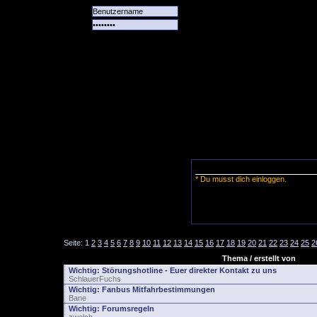
Alle
Das
Forum
Spiele
Team
alle
Tore
* Du musst dich einloggen.
Seite:
1
2
3
4
5
6
7
8
9
10
11
12
13
14
15
16
17
18
19
20
21
22
23
24
25
2
Thema / erstellt von
Wichtig:
Störungshotline - Euer direkter Kontakt zu uns
SchlauerFuchs
Wichtig:
Fanbus Mitfahrbestimmungen
Bane
Wichtig:
Forumsregeln