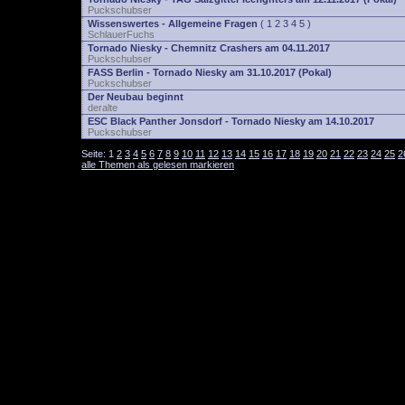
Puckschubser
Wissenswertes - Allgemeine Fragen
(
1
2
3
4
5
)
SchlauerFuchs
Tornado Niesky - Chemnitz Crashers am 04.11.2017
Puckschubser
FASS Berlin - Tornado Niesky am 31.10.2017 (Pokal)
Puckschubser
Der Neubau beginnt
deralte
ESC Black Panther Jonsdorf - Tornado Niesky am 14.10.2017
Puckschubser
Seite:
1
2
3
4
5
6
7
8
9
10
11
12
13
14
15
16
17
18
19
20
21
22
23
24
25
2
alle Themen als gelesen markieren