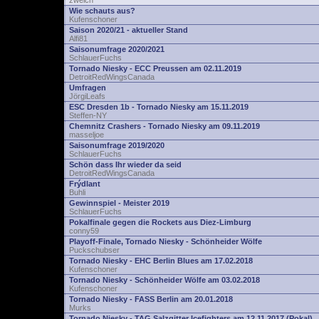
zwelch
Wie schauts aus?
Kufenschoner
Saison 2020/21 - aktueller Stand
Alfi81
Saisonumfrage 2020/2021
SchlauerFuchs
Tornado Niesky - ECC Preussen am 02.11.2019
DetroitRedWingsCanada
Umfragen
JörgiLeafs
ESC Dresden 1b - Tornado Niesky am 15.11.2019
Steffen-NY
Chemnitz Crashers - Tornado Niesky am 09.11.2019
masseljoe
Saisonumfrage 2019/2020
SchlauerFuchs
Schön dass Ihr wieder da seid
DetroitRedWingsCanada
Frýdlant
Buhli
Gewinnspiel - Meister 2019
SchlauerFuchs
Pokalfinale gegen die Rockets aus Diez-Limburg
conny59
Playoff-Finale, Tornado Niesky - Schönheider Wölfe
Puckschubser
Tornado Niesky - EHC Berlin Blues am 17.02.2018
Kufenschoner
Tornado Niesky - Schönheider Wölfe am 03.02.2018
Kufenschoner
Tornado Niesky - FASS Berlin am 20.01.2018
Murks
Tornado Niesky - TAG Salzgitter Icefighters am 12.11.2017 (Pokal)