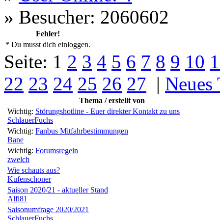
»
Besucher: 2060602
Fehler!
* Du musst dich einloggen.
Seite:
1
2
3
4
5
6
7
8
9
10
1
22
23
24
25
26
27
|
Neues
Thema / erstellt von
Wichtig:
Störungshotline - Euer direkter Kontakt zu uns
SchlauerFuchs
Wichtig:
Fanbus Mitfahrbestimmungen
Bane
Wichtig:
Forumsregeln
zwelch
Wie schauts aus?
Kufenschoner
Saison 2020/21 - aktueller Stand
Alfi81
Saisonumfrage 2020/2021
SchlauerFuchs