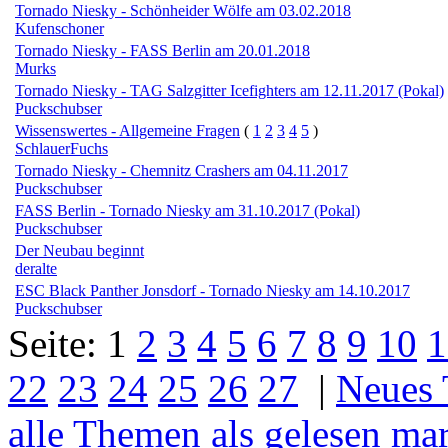
Tornado Niesky - Schönheider Wölfe am 03.02.2018
Kufenschoner
Tornado Niesky - FASS Berlin am 20.01.2018
Murks
Tornado Niesky - TAG Salzgitter Icefighters am 12.11.2017 (Pokal)
Puckschubser
Wissenswertes - Allgemeine Fragen
(
1
2
3
4
5
)
SchlauerFuchs
Tornado Niesky - Chemnitz Crashers am 04.11.2017
Puckschubser
FASS Berlin - Tornado Niesky am 31.10.2017 (Pokal)
Puckschubser
Der Neubau beginnt
deralte
ESC Black Panther Jonsdorf - Tornado Niesky am 14.10.2017
Puckschubser
Seite:
1
2
3
4
5
6
7
8
9
10
1
22
23
24
25
26
27
|
Neues
alle Themen als gelesen ma