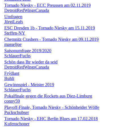
Tornado Niesky - ECC Preussen am 02.11.2019
DetroitRedWingsCanada
Umfragen
JörgiLeafs
ESC Dresden 1b - Tornado Niesky am 15.11.2019
Steffen-NY
Chemnitz Crashers - Tornado Niesky am 09.11.2019
masseljoe
Saisonumfrage 2019/2020
SchlauerFuchs
Schön dass Ihr wieder da seid
DetroitRedWingsCanada
Frýdlant
Buhli
Gewinnspiel - Meister 2019
SchlauerFuchs
Pokalfinale gegen die Rockets aus Diez-Limburg
conny59
Playoff-Finale, Tornado Niesky - Schönheider Wölfe
Puckschubser
Tornado Niesky - EHC Berlin Blues am 17.02.2018
Kufenschoner