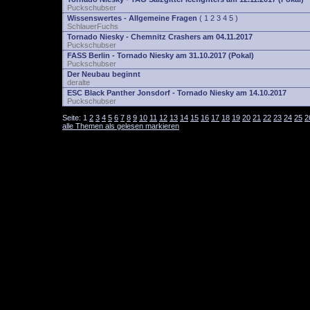
Puckschubser
Wissenswertes - Allgemeine Fragen
(
1
2
3
4
5
)
SchlauerFuchs
Tornado Niesky - Chemnitz Crashers am 04.11.2017
Puckschubser
FASS Berlin - Tornado Niesky am 31.10.2017 (Pokal)
Puckschubser
Der Neubau beginnt
deralte
ESC Black Panther Jonsdorf - Tornado Niesky am 14.10.2017
Puckschubser
Seite:
1
2
3
4
5
6
7
8
9
10
11
12
13
14
15
16
17
18
19
20
21
22
23
24
25
2
alle Themen als gelesen markieren