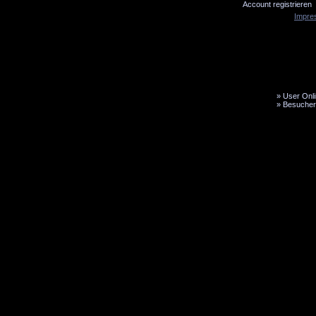
Account registrieren
Impre
»
User Onli
»
Besucher
LiveTicker
Media
Fanbus