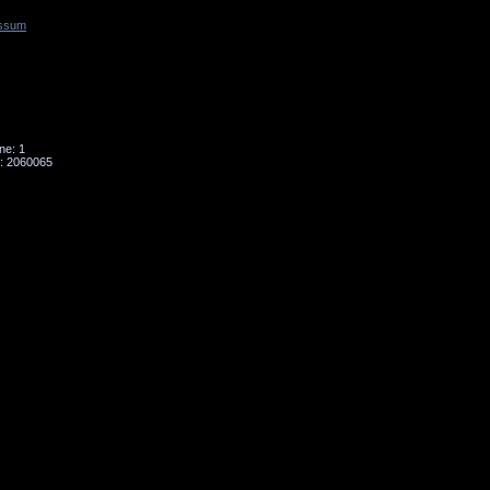
ssum
Tornado
Niesky
ne: 1
: 2060065